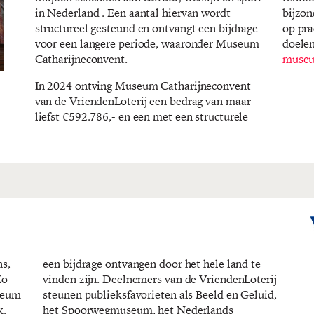
in Nederland . Een aantal hiervan wordt
bijzon
structureel gesteund en ontvangt een bijdrage
op pra
voor een langere periode, waaronder Museum
doele
Catharijneconvent.
muse
In 2024 ontving Museum Catharijneconvent
van de VriendenLoterij een bedrag van maar
liefst €592.786,- en een met een structurele
ns,
 te
Zo
ij
useum
luid,
k.
s