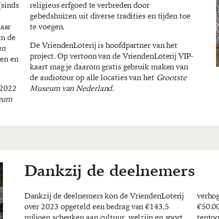
(sinds
religieus erfgoed te verbreden door
gebedshuizen uit diverse tradities en tijden toe
aar
te voegen.
om de
De VriendenLoterij is hoofdpartner van het
an
project. Op vertoon van de VriendenLoterij VIP-
en en
kaart mag je daarom gratis gebruik maken van
de audiotour op alle locaties van het
Grootste
 2022
Museum van Nederland.
eum
Dankzij de deelnemers
Dankzij de deelnemers kon de VriendenLoterij
verhog
over 2023 opgeteld een bedrag van €143,5
€50.00
miljoen schenken aan cultuur, welzijn en sport
tentoo