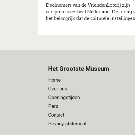
Deelnemers van de VriendenLoterij zijn
Openluchtmuseum en Paleis Het Loo en ook
verspreid over heel Nederland. De loterij 
het belangrijk dat de culturele instellingen
Het Grootste Museum
Home
Over ons
Openingstijden
Pers
Contact
Privacy statement