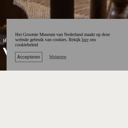
Het Grootste Museum van Nederland maakt op deze
website gebruik van cookies. Bekijk
hier
ons
Hoofdpartner
cookiebeleid
Accepteren
Weigeren
Laurentiuskerk Kimswerd
Al bijna 1000 jaar staat de Laurentiuskerk in het
Friese Kimswerd. De tijd heeft zijn sporen op de kerk
nagelaten. Een van de nieuwste toevoegingen is in het